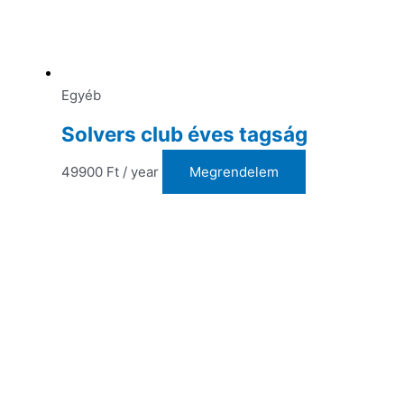
Egyéb
Solvers club éves tagság
49900
Ft
/ year
Megrendelem